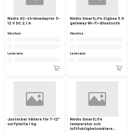
Nedis AC-strömadapter 3–
Nedis SmartLife Zigbee 3.0
12 V DC 2,1 A
gateway Wi-Fi–Bluetooth
Varuhus
Varuhus
Leverans
Leverans
Justerbar hållare för 7-12"
Nedis SmartLife
surfplatta 1 kg
temperatur och
luftfuktighetsmätare