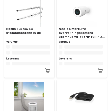
Nedis 5G/4G/3G-
Nedis SmartLife
utomhusantenn 15 dB
övervakningskamera
utomhus Wi-Fi 3MP Full HD
IP65
Varuhus
Varuhus
Leverans
Leverans