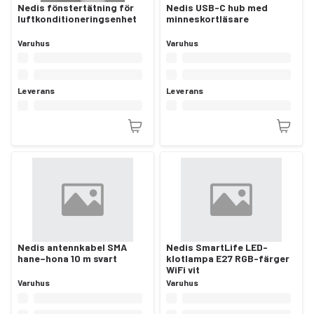
Nedis fönstertätning för
Nedis USB-C hub med
luftkonditioneringsenhet
minneskortläsare
Varuhus
Varuhus
Leverans
Leverans
Nedis antennkabel SMA
Nedis SmartLife LED-
hane–hona 10 m svart
klotlampa E27 RGB-färger
WiFi vit
Varuhus
Varuhus