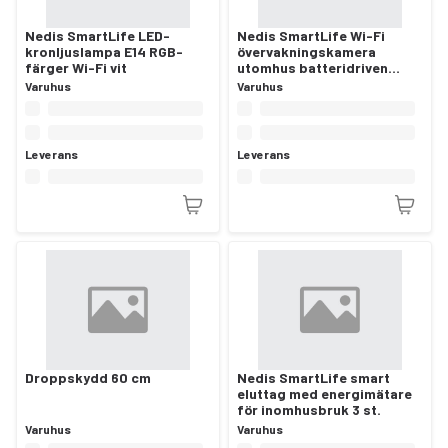
Nedis SmartLife LED-
Nedis SmartLife Wi-Fi
kronljuslampa E14 RGB-
övervakningskamera
färger Wi-Fi vit
utomhus batteridriven
1440p Full HD PIR
Varuhus
Varuhus
Leverans
Leverans
Droppskydd 60 cm
Nedis SmartLife smart
eluttag med energimätare
för inomhusbruk 3 st.
Varuhus
Varuhus