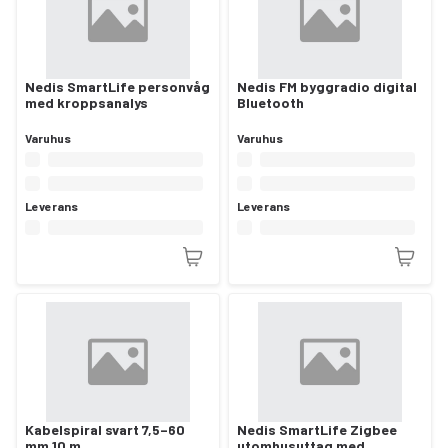
Nedis SmartLife personvåg
Nedis FM byggradio digital
med kroppsanalys
Bluetooth
Varuhus
Varuhus
Leverans
Leverans
Kabelspiral svart 7,5–60
Nedis SmartLife Zigbee
mm 10 m
utomhusuttag med