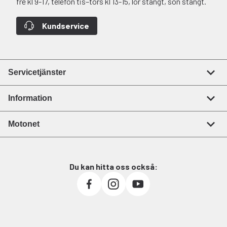
fre kl 9-17, telefon tis–tors kl 13-15, lör stängt, sön stängt.
Kundservice
Servicetjänster
Information
Motonet
Du kan hitta oss också: