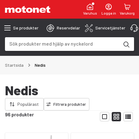
Varuhus
Logga in
Varukorg
Se produkter
Reservdelar
Servicetjänster
Sökfält
Sökresultaten uppdateras när du skriver
Startsida
Nedis
Nedis
ort filter
Populärast
Filtrera produkter
96 produkter
Visa