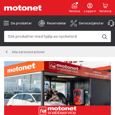
Varuhus
Logga in
Varukorg
Se produkter
Reservdelar
Servicetjänster
Sökfält
Sökresultaten uppdateras när du skriver
Alla servicestationer