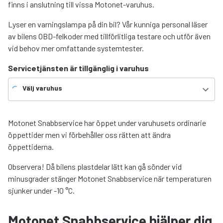
finns i anslutning till vissa Motonet-varuhus.
Lyser en varningslampa på din bil? Vår kunniga personal läser
av bilens OBD-felkoder med tillförlitliga testare och utför även
vid behov mer omfattande systemtester.
Servicetjänsten är tillgänglig i varuhus
Välj varuhus
Motonet Snabbservice har öppet under varuhusets ordinarie
öppettider men vi förbehåller oss rätten att ändra
öppettiderna.
Observera! Då bilens plastdelar lätt kan gå sönder vid
minusgrader stänger Motonet Snabbservice när temperaturen
sjunker under -10 °C.
Motonet Snabbservice hjälper dig