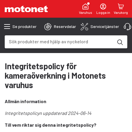
Varuhus
Logga in
Varukorg
Se produkter
Reservdelar
Servicetjänster
Sökfält
Sökresultaten uppdateras när du skriver
Integritetspolicy för
kameraöverkning i Motonets
varuhus
Allmän information
Integritetspolicyn uppdaterad 2024-06-14
Till vem riktar sig denna integritetspolicy?