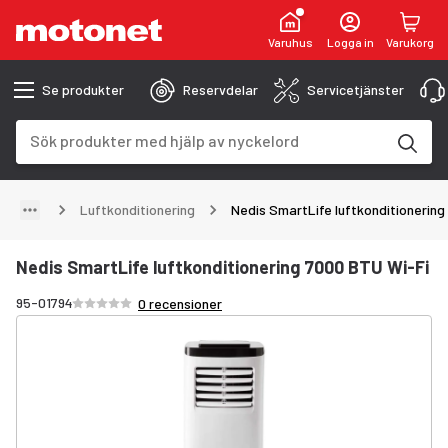
Varuhus
Logga in
Varukorg
Se produkter
Reservdelar
Servicetjänster
Sökfält
Sökresultaten uppdateras när du skriver
Luftkonditionering
Nedis SmartLife luftkonditionering
Nedis SmartLife luftkonditionering 7000 BTU Wi-Fi
Betyg /5 stjärnor
95-01794
0 recensioner