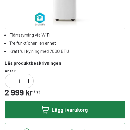
Fjärrstyrning via WiFi
Tre funktioner i en enhet
Kraftfull kylning med 7000 BTU
Läs produktbeskrivningen
Antal:
2 999 kr
/
st
Lägg i varukorg