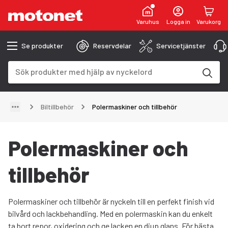
Varuhus
Logga in
Varukorg
Se produkter
Reservdelar
Servicetjänster
Sökfält
Sökresultaten uppdateras när du skriver
Biltillbehör
Polermaskiner och tillbehör
Polermaskiner och
tillbehör
Polermaskiner och tillbehör är nyckeln till en perfekt finish vid
bilvård och lackbehandling. Med en polermaskin kan du enkelt
ta bort repor, oxidering och ge lacken en djup glans. För bästa