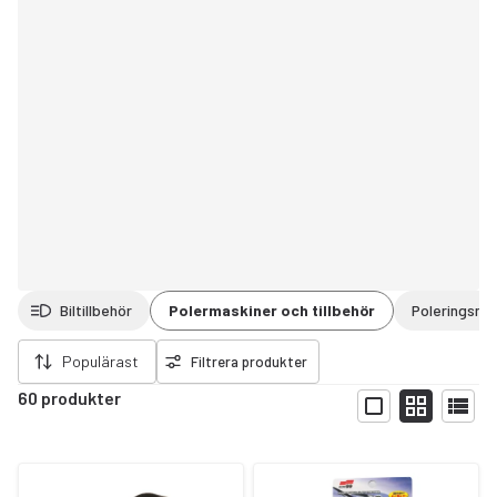
Biltillbehör
Polermaskiner och tillbehör
Poleringsme
ort filter
Populärast
Filtrera produkter
60 produkter
Visa