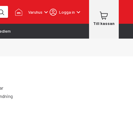
Varuhus
Logga in
Till kassan
edlem
ar
ändning