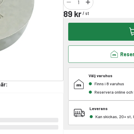
89 kr
/
st
Reser
Välj varuhus
här
:
Finns i 8 varuhus
Reservera online och
Leverans
Kan skickas, 20+ st,