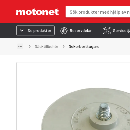
Sökfält
Sökresultaten uppdateras när du 
Se produkter
Reservdelar
Servicetj
Däcktillbehör
Dekorborttagare