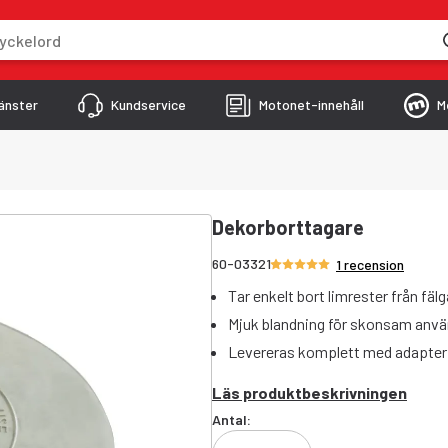
skriver
änster
Kundservice
Motonet-innehåll
M
Dekorborttagare
Betyg 5/5 stjärnor
60-03321
1 recension
Tar enkelt bort limrester från fälg
Mjuk blandning för skonsam anv
Levereras komplett med adapter
Läs produktbeskrivningen
Antal: