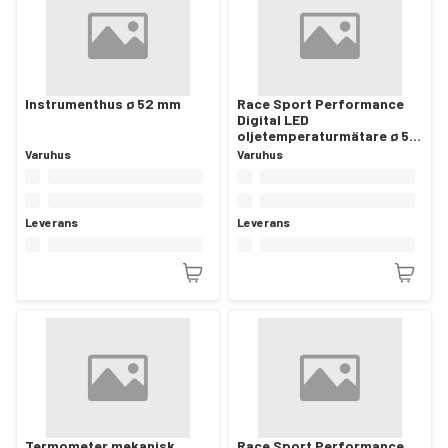
Instrumenthus ø 52 mm
Race Sport Performance
Digital LED
oljetemperaturmätare ø 52
mm
Varuhus
Varuhus
Leverans
Leverans
Termometer mekanisk
Race Sport Performance