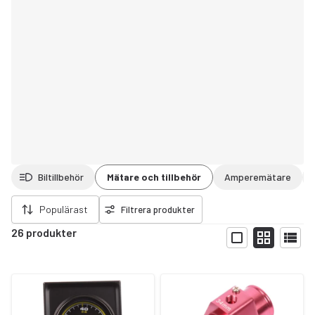
Biltillbehör
Mätare och tillbehör
Amperemätare
ort filter
Populärast
Filtrera produkter
26 produkter
Visa