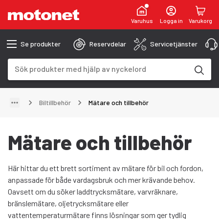
Varuhus
Logga in
Varukorg
Se produkter
Reservdelar
Servicetjänster
Sökfält
Sökresultaten uppdateras när du skriver
Biltillbehör
Mätare och tillbehör
Mätare och tillbehör
Här hittar du ett brett sortiment av mätare för bil och fordon,
anpassade för både vardagsbruk och mer krävande behov.
Oavsett om du söker laddtrycksmätare, varvräknare,
bränslemätare, oljetrycksmätare eller
vattentemperaturmätare finns lösningar som ger tydlig