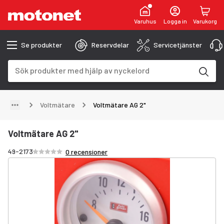
Varuhus
Logga in
Varukorg
Se produkter
Reservdelar
Servicetjänster
Sökfält
Sökresultaten uppdateras när du skriver
Voltmätare
Voltmätare AG 2"
Voltmätare AG 2"
Betyg /5 stjärnor
49-2173
0 recensioner