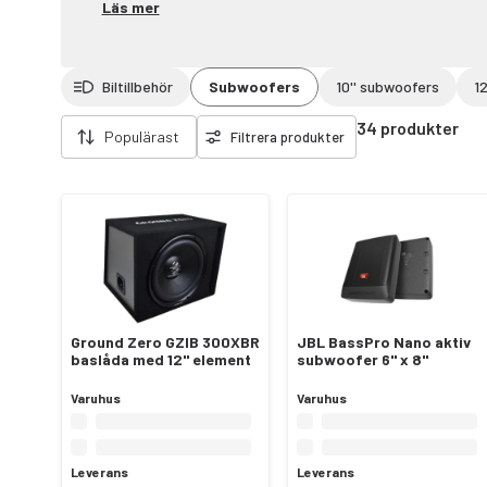
Läs mer
Biltillbehör
Subwoofers
10'' subwoofers
1
Ta bort filter
34 produkter
Populärast
Filtrera produkter
Ground Zero GZIB 300XBR
JBL BassPro Nano aktiv
baslåda med 12" element
subwoofer 6" x 8"
Varuhus
Varuhus
Leverans
Leverans