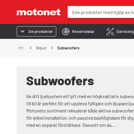
Sökfält
Sökresultaten uppdateras när du 
Se produkter
Reservdelar
Servicetj
Billjud
Subwoofers
Subwoofers
Ge ditt ljudsystem ett lyft med en högkvalitativ subwoof
till bil är perfekt för att uppleva fylligare och djupare l
Motonets sortiment inkluderar både aktiva subwoofer
för enkel installation, och passiva bashögtalare för dig
med en separat förstärkare. Oavsett om du...