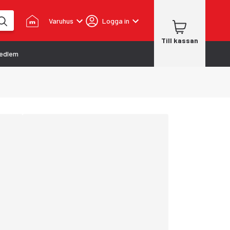
Varuhus
Logga in
Till kassan
edlem