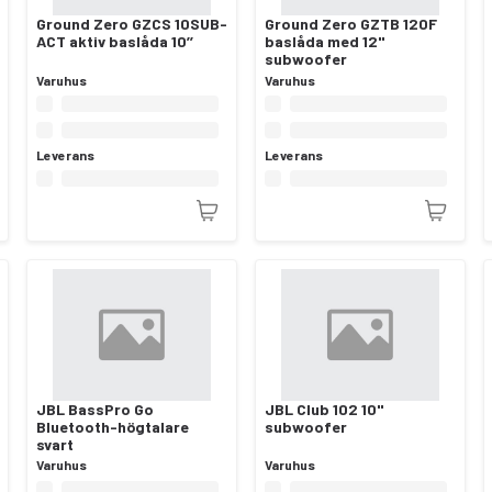
Ground Zero GZCS 10SUB-
Ground Zero GZTB 120F
ACT aktiv baslåda 10’’
baslåda med 12"
subwoofer
Varuhus
Varuhus
Leverans
Leverans
JBL BassPro Go
JBL Club 102 10"
Bluetooth-högtalare
subwoofer
svart
Varuhus
Varuhus