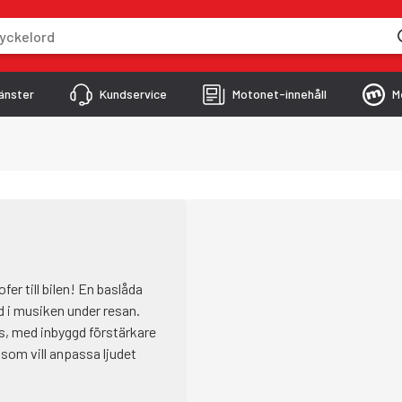
skriver
änster
Kundservice
Motonet-innehåll
M
er till bilen! En baslåda
jud i musiken under resan.
s, med inbyggd förstärkare
 som vill anpassa ljudet