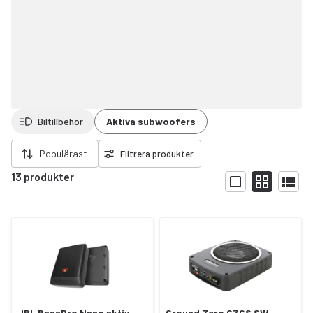
Biltillbehör
Aktiva subwoofers
ort filter
Populärast
Filtrera produkter
13 produkter
Visa
JBL BassPro Nano aktiv
Ground Zero GZCS SW-