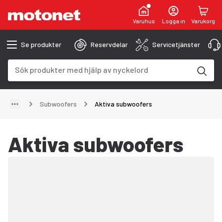
Varuhus
Logga in
Varukorg
Se produkter
Reservdelar
Servicetjänster
Sökfält
Sökresultaten uppdateras när du skriver
Subwoofers
Aktiva subwoofers
Aktiva subwoofers