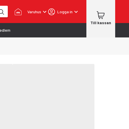
Varuhus
Logga in
Till kassan
edlem