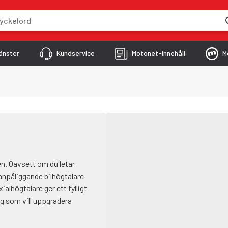
skriver
änster
Kundservice
Motonet-innehåll
M
len. Oavsett om du letar
utanpåliggande bilhögtalare
ialhögtalare ger ett fylligt
ig som vill uppgradera