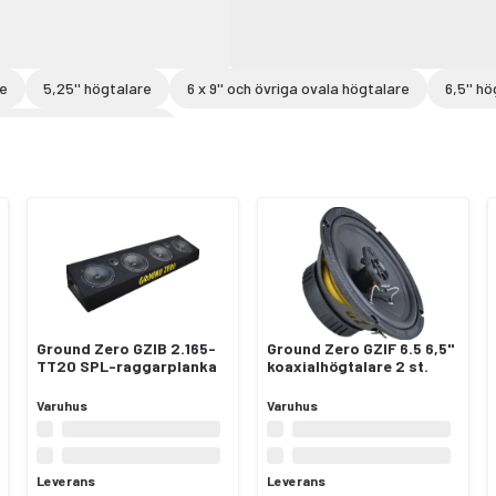
re
5,25'' högtalare
6 x 9'' och övriga ovala högtalare
6,5'' h
påliggande bilhögtalare
Ground Zero GZIB 2.165-
Ground Zero GZIF 6.5 6,5"
TT20 SPL-raggarplanka
koaxialhögtalare 2 st.
Varuhus
Varuhus
Leverans
Leverans