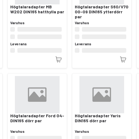
Högtalaradapter MB
Högtalaradapter S60/V70
W202 DIN165 hatthylla par
00-09 DIN165 ytterdörr
par
Varuhus
Varuhus
Leverans
Leverans
Högtalaradapter Ford 04-
Högtalaradapter Yaris
DIN165 dörr par
DIN165 dörr par
Varuhus
Varuhus