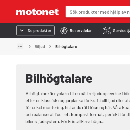
Sökfält
Sökresultaten uppdateras när du 
Se produkter
Reservdelar
Servicetj
Billjud
Bilhögtalare
Bilhögtalare
Bilhögtalare är nyckeln till en bättre ljudupplevelse i bi
efter en klassisk raggarplanka för kraftfullt ljud eller 
för enkel montering, hittar du rätt lösning här. Våra koax
och balanserat ljud i ett kompakt format, perfekt för d
bilens ljudsystem. För kristallklara höga...