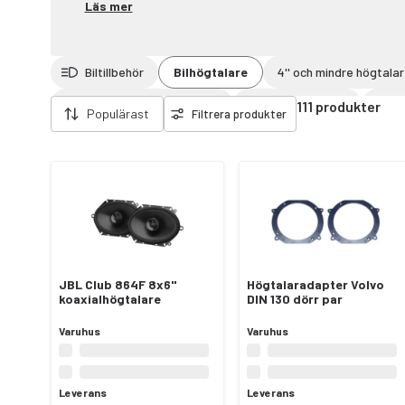
Läs mer
Biltillbehör
Bilhögtalare
4'' och mindre högtala
Ta bort filter
Fordonsspecifika högtalare
Högtalaradaptrar
Utan
111 produkter
Populärast
Filtrera produkter
JBL Club 864F 8x6"
Högtalaradapter Volvo
koaxialhögtalare
DIN 130 dörr par
Varuhus
Varuhus
Leverans
Leverans