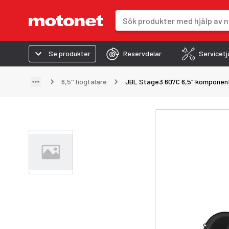
Sökfält
Sökresultaten uppdateras när du 
Se produkter
Reservdelar
Servicetj
6,5'' högtalare
JBL Stage3 607C 6,5" komponen