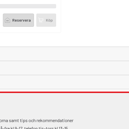
Reservera
Köp
ågorna samt tips och rekommendationer
fre kl 9-17, telefon tis–tors kl 13-15,