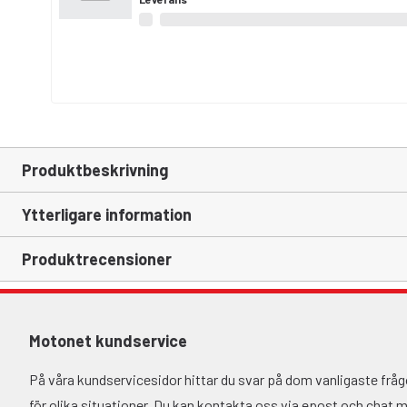
Produktbeskrivning
Ytterligare information
Produktrecensioner
Motonet kundservice
På våra kundservicesidor hittar du svar på dom vanligaste fr
för olika situationer. Du kan kontakta oss via epost och chat må-