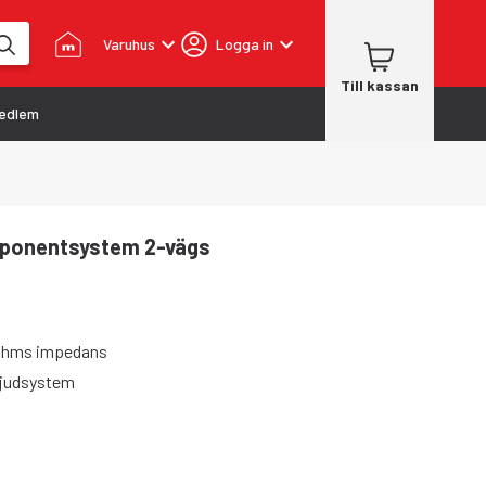
Varuhus
Logga in
Till kassan
edlem
mponentsystem 2-vägs
3-ohms impedans
 ljudsystem