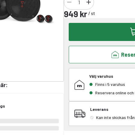
949 kr
/
st
Reser
Välj varuhus
här
:
Finns i 5 varuhus
Reservera online och
ägs
Leverans
Kan inte skickas från