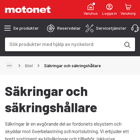
Varuhus
Logga in
Varukorg
Se produkter
Reservdelar
Servicetjänster
Sökfält
Sökresultaten uppdateras när du skriver
Bilel
Säkringar och säkringshållare
Säkringar och
säkringshållare
Säkringar är en avgörande del av fordonets elsystem och
skyddar mot överbelastning och kortslutning. Vi erbjuder ett
brett sortiment av bilsäkringar och tillbehör, inklusive