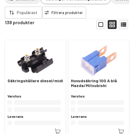
ort filter
Populärast
Filtrera produkter
138 produkter
Visa
Säkringshållare diesel/midi
Huvudsäkring 100 A blå
Mazda/Mitsubishi
Varuhus
Varuhus
Leverans
Leverans