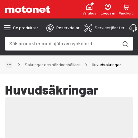
Varuhus
Logga in
Varukorg
Se produkter
Reservdelar
Servicetjänster
Sökfält
Sökresultaten uppdateras när du skriver
Säkringar och säkringshållare
Huvudsäkringar
Huvudsäkringar