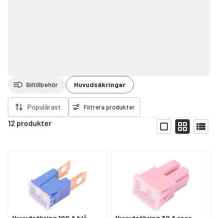
Biltillbehör
Huvudsäkringar
ort filter
Populärast
Filtrera produkter
12 produkter
Visa
Huvudsäkring 100 A blå
Huvudsäkring 30 A rosa