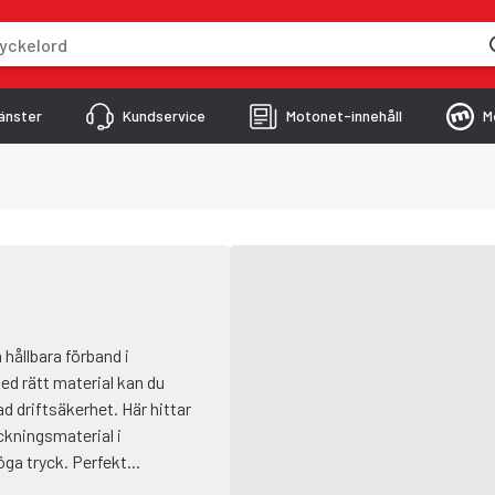
skriver
änster
Kundservice
Motonet-innehåll
M
hållbara förband i
ed rätt material kan du
ad driftsäkerhet. Här hittar
kningsmaterial i
ga tryck. Perfekt...