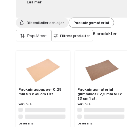
Läs mer
Bilkemikalier och oljor
Packningsmaterial
Ta bort filter
6 produkter
Populärast
Filtrera produkter
Packningspapper 0,25
Packningsmaterial
mm 58 x 35 cm 1 st.
gummikork 2,5 mm 50 x
33 cm 1 st.
Varuhus
Varuhus
Leverans
Leverans