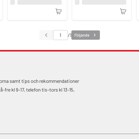
/
1
Följande
ågorna samt tips och rekommendationer
fre kl 9-17, telefon tis–tors kl 13-15,