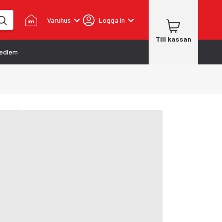
Varuhus
Logga in
Till kassan
edlem