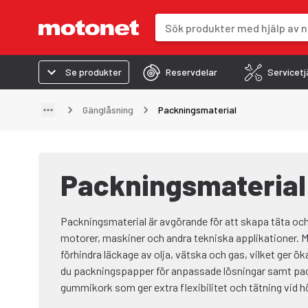
Sökfält
Sökresultaten uppdateras när du 
Se produkter
Reservdelar
Servicetj
Gänglåsning
Packningsmaterial
Packningsmaterial
Packningsmaterial är avgörande för att skapa täta och 
motorer, maskiner och andra tekniska applikationer. M
förhindra läckage av olja, vätska och gas, vilket ger ök
du packningspapper för anpassade lösningar samt pac
gummikork som ger extra flexibilitet och tätning vid hö