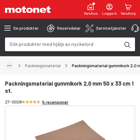
Varuhus
Logga in
Varukorg
Se produkter
Reservdelar
Servicetjänster
Sökfält
Sökresultaten uppdateras när du skriver
Packningsmaterial
Packningsmaterial gummikork 2,0 m
Packningsmaterial gummikork 2,0 mm 50 x 33 cm 1
st.
Betyg 4.6/5 stjärnor
27-0028
5 recensioner