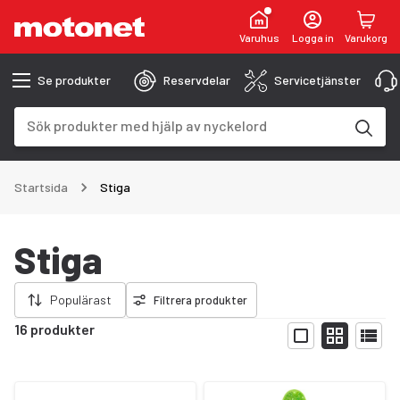
Varuhus
Logga in
Varukorg
Se produkter
Reservdelar
Servicetjänster
Sökfält
Sökresultaten uppdateras när du skriver
Startsida
Stiga
Stiga
ort filter
Populärast
Filtrera produkter
16 produkter
Visa