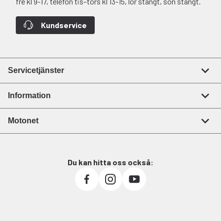
fre kl 9-17, telefon tis–tors kl 13-15, lör stängt, sön stängt.
Kundservice
Servicetjänster
Information
Motonet
Du kan hitta oss också: