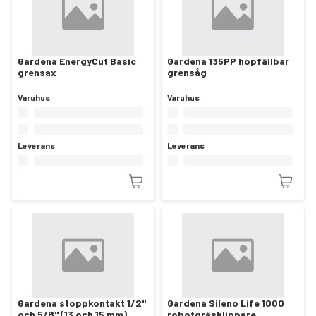
Gardena EnergyCut Basic
Gardena 135PP hopfällbar
grensax
grensåg
Varuhus
Varuhus
Leverans
Leverans
Gardena stoppkontakt 1/2"
Gardena Sileno Life 1000
och 5/8" (13 och 15 mm)
robotgräsklippare