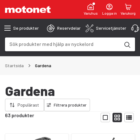
Varuhus
Logga in
Varukorg
Se produkter
Reservdelar
Servicetjänster
Sökfält
Sökresultaten uppdateras när du skriver
Startsida
Gardena
Gardena
ort filter
Populärast
Filtrera produkter
63 produkter
Visa