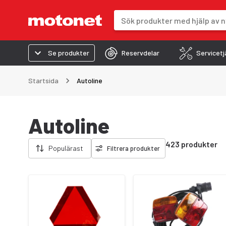
Sökfält
Sökresultaten uppdateras när du 
Se produkter
Reservdelar
Servicetj
Startsida
Autoline
Autoline
Ta bort filter
423 produkter
Populärast
Filtrera produkter