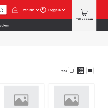
Varuhus
Logga in
Till kassan
edlem
Visa