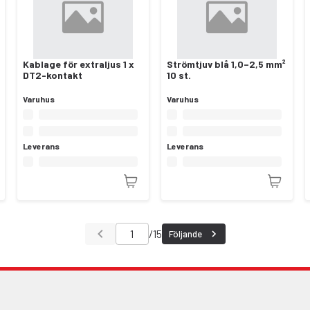
Kablage för extraljus 1 x
Strömtjuv blå 1,0–2,5 mm²
DT2-kontakt
10 st.
Varuhus
Varuhus
Leverans
Leverans
/
15
Följande