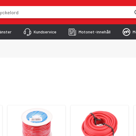
skriver
änster
Kundservice
Motonet-innehåll
M