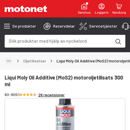
Varuhus
Logga in
Varukorg
Se produkter
Reservdelar
Servicetjänster
Sökfält
Sökresultaten uppdateras när du skriver
Oljetillsatser
Liqui Moly Oil Additive (MoS2) motoroljeti
Liqui Moly Oil Additive (MoS2) motoroljetillsats 300
ml
Betyg 4.5/5 stjärnor
60-8051
26 recensioner