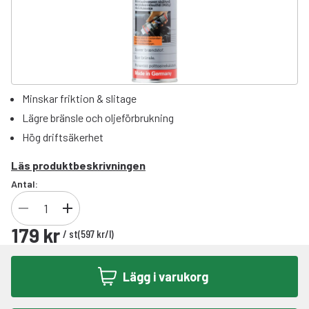
Minskar friktion & slitage
Lägre bränsle och oljeförbrukning
Hög driftsäkerhet
Läs produktbeskrivningen
Antal:
179 kr
/
st
(
597 kr
/
l
)
Lägg i varukorg