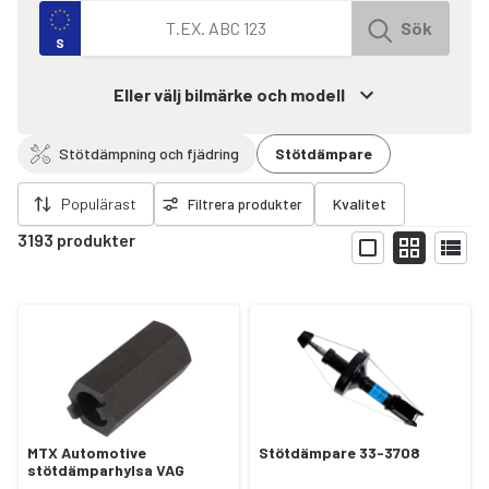
Sök efter fordon med registreringsnummer
Sök
S
Eller välj bilmärke och modell
Stötdämpning och fjädring
Stötdämpare
ort filter
Populärast
Kvalitet
Filtrera produkter
3193 produkter
Visa
MTX Automotive
Stötdämpare 33-3708
stötdämparhylsa VAG