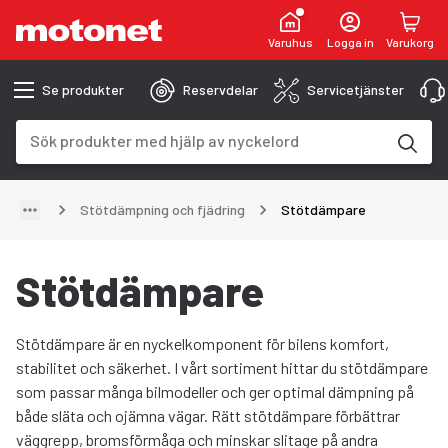
Varuhus
Logga in
Varukorg
Se produkter
Reservdelar
Servicetjänster
Sökfält
Sökresultaten uppdateras när du skriver
Stötdämpning och fjädring
Stötdämpare
Stötdämpare
Stötdämpare är en nyckelkomponent för bilens komfort,
stabilitet och säkerhet. I vårt sortiment hittar du stötdämpare
som passar många bilmodeller och ger optimal dämpning på
både släta och ojämna vägar. Rätt stötdämpare förbättrar
väggrepp, bromsförmåga och minskar slitage på andra