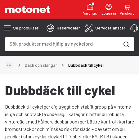
Varuhus
Logga in
Varukorg
Se produkter
Reservdelar
Servicetjänster
Sökfält
Sökresultaten uppdateras när du skriver
Däck och slangar
Dubbdäck till cykel
Dubbdäck till cykel
Dubbdäck till cykel ger dig tryggt och stabilt grepp på vinterns
isiga och snötäckta underlag. I kategorin hittar du robusta
vinterdäck med hållbara dubbar som ger bättre kontroll, kortare
bromssträckor och minskad risk för sladd – oavsett om du
pendlar i stan, cyklar elcykel till jobbet eller kör MTB i skogen.