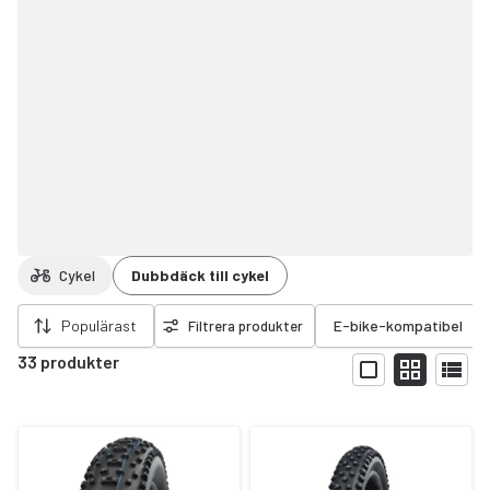
Cykel
Dubbdäck till cykel
ort filter
Populärast
E-bike-kompatibel
Filtrera produkter
33 produkter
Visa