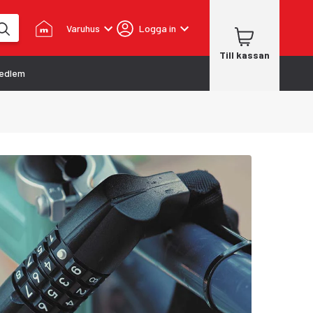
Varuhus
Logga in
Till kassan
edlem