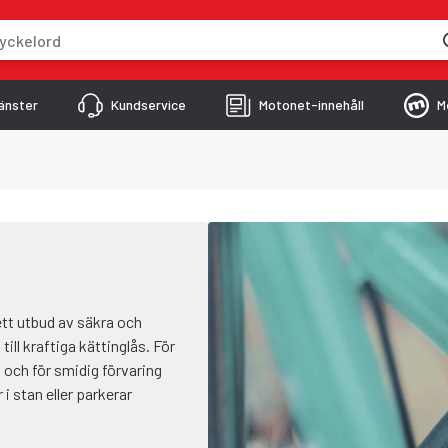
skriver
änster
Kundservice
Motonet-innehåll
M
rett utbud av säkra och
 till kraftiga kättinglås. För
 och för smidig förvaring
i stan eller parkerar