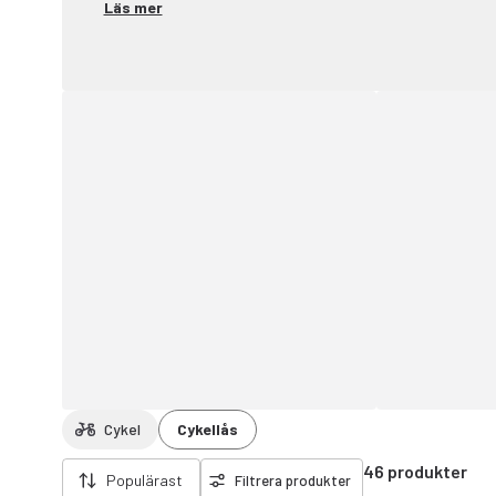
Läs mer
Cykel
Cykellås
Ta bort filter
46 produkter
Populärast
Filtrera produkter