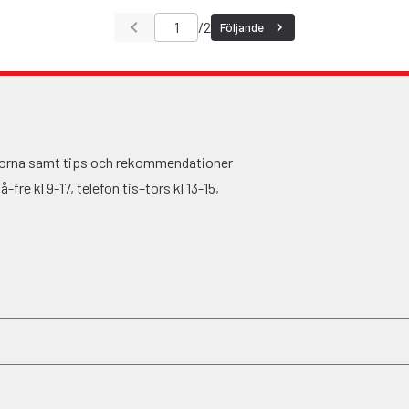
/
2
Följande
ågorna samt tips och rekommendationer
fre kl 9-17, telefon tis–tors kl 13-15,