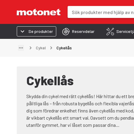
Sökfält
Sökresultaten uppdateras när du 
Se produkter
Reservdelar
Servicetj
Cykel
Cykellås
Cykellås
Skydda din cykel med rätt cykellås! Här hittar du ett b
pålitliga lås – från robusta bygellås och flexibla vajerlås
dig som föredrar enkelhet finns även cykellås med kod,
är vikbart cykellås ett smart val. Oavsett om du pendlar 
utanför gymmet, har vi låset som passar dina...