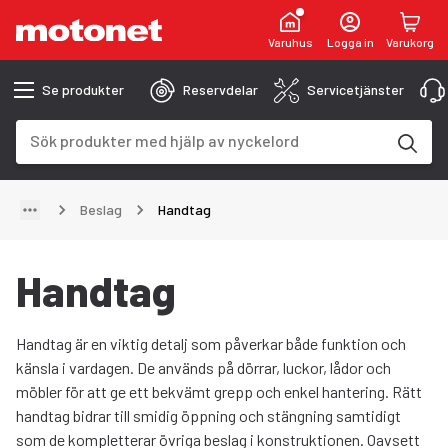
Varuhus
Logga in
Varukorg
Se produkter
Reservdelar
Servicetjänster
Sökfält
Sökresultaten uppdateras när du skriver
Beslag
Handtag
Handtag
Handtag är en viktig detalj som påverkar både funktion och
känsla i vardagen. De används på dörrar, luckor, lådor och
möbler för att ge ett bekvämt grepp och enkel hantering. Rätt
handtag bidrar till smidig öppning och stängning samtidigt
som de kompletterar övriga beslag i konstruktionen. Oavsett