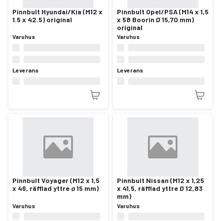
Pinnbult Hyundai/Kia (M12 x
Pinnbult Opel/PSA (M14 x 1,5
1.5 x 42.5) original
x 58 Boorin Ø 15,70 mm)
original
Varuhus
Varuhus
Leverans
Leverans
Pinnbult Voyager (M12 x 1,5
Pinnbult Nissan (M12 x 1,25
x 46, räfflad yttre ø 15 mm)
x 41,5, räfflad yttre Ø 12,83
mm)
Varuhus
Varuhus