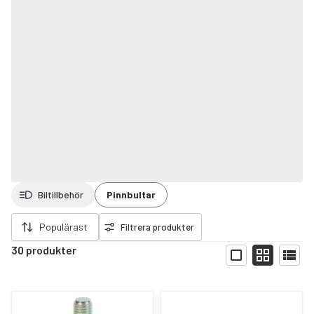
Biltillbehör
Pinnbultar
ort filter
Populärast
Filtrera produkter
30 produkter
Visa