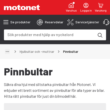
Varuhus
Logga in
Varukorg
Se produkter
Reservdelar
Servicetjänster
Sökfält
Sökresultaten uppdateras när du skriver
Hjulbultar och -muttrar
Pinnbultar
Pinnbultar
Säkra dina hjul med slitstarka pinnbultar från Motonet. Vi
erbjuder ett brett sortiment av pinnbultar för alla typer av bilar.
Hitta rätt pinnbultar för just din bilmodell här.