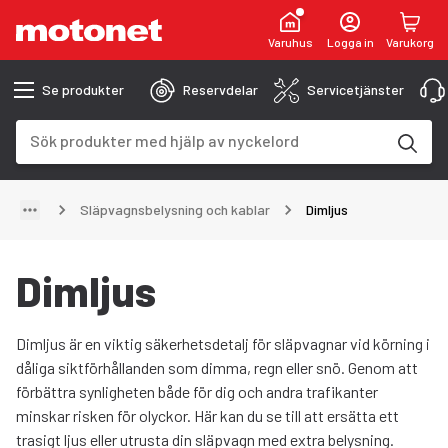
Varuhus
Logga in
Varukorg
Se produkter
Reservdelar
Servicetjänster
Sökfält
Sökresultaten uppdateras när du skriver
Släpvagnsbelysning och kablar
Dimljus
Dimljus
Dimljus är en viktig säkerhetsdetalj för släpvagnar vid körning i
dåliga siktförhållanden som dimma, regn eller snö. Genom att
förbättra synligheten både för dig och andra trafikanter
minskar risken för olyckor. Här kan du se till att ersätta ett
trasigt ljus eller utrusta din släpvagn med extra belysning.