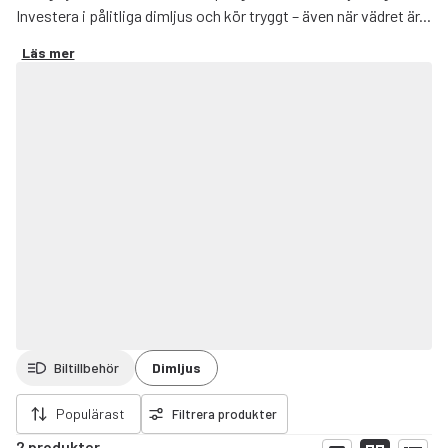
Investera i pålitliga dimljus och kör tryggt – även när vädret är...
Läs mer
Biltillbehör
Dimljus
ort filter
Populärast
Filtrera produkter
2 produkter