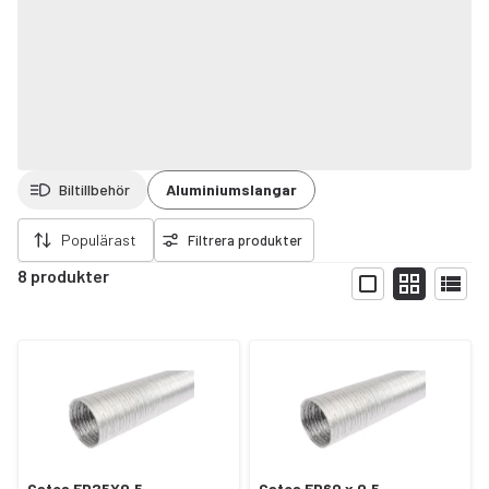
Biltillbehör
Aluminiumslangar
ort filter
Populärast
Filtrera produkter
8 produkter
Visa
Gates FD25X0.5
Gates FD60 x 0.5