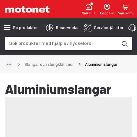
Varuhus
Logga in
Varukorg
Se produkter
Reservdelar
Servicetjänster
Sökfält
Sökresultaten uppdateras när du skriver
Slangar och slangklämmor
Aluminiumslangar
Aluminiumslangar