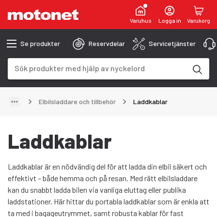
Varuhus
Logga in
Varukorg
Se produkter
Reservdelar
Servicetjänster
Sökfält
Sökresultaten uppdateras när du skriver
Elbilsladdare och tillbehör
Laddkablar
Laddkablar
Laddkablar är en nödvändig del för att ladda din elbil säkert och
effektivt – både hemma och på resan. Med rätt elbilsladdare
kan du snabbt ladda bilen via vanliga eluttag eller publika
laddstationer. Här hittar du portabla laddkablar som är enkla att
ta med i bagageutrymmet, samt robusta kablar för fast