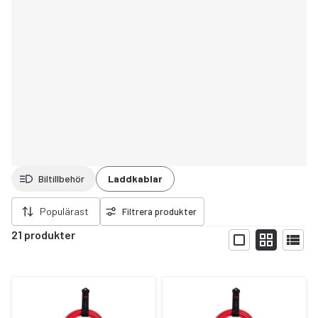
Biltillbehör
Laddkablar
ort filter
Populärast
Filtrera produkter
21 produkter
Visa