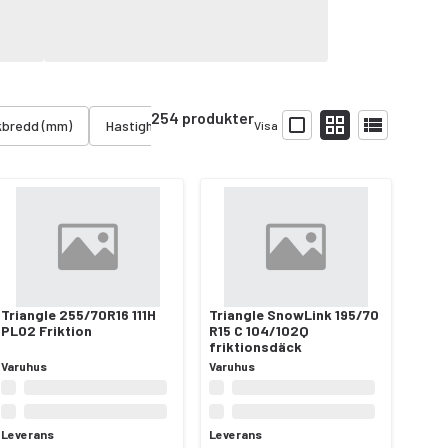
254 produkter
kbredd (mm)
Hastighetsindex
Visa
Triangle 255/70R16 111H
Triangle SnowLink 195/70
PL02 Friktion
R15 C 104/102Q
friktionsdäck
Varuhus
Varuhus
Leverans
Leverans