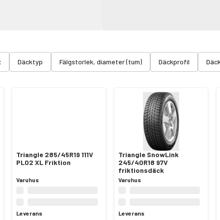
x
Däcktyp
Fälgstorlek, diameter (tum)
Däckprofil
Däc
Triangle 285/45R19 111V
Triangle SnowLink
PL02 XL Friktion
245/40R18 97V
friktionsdäck
Varuhus
Varuhus
Leverans
Leverans