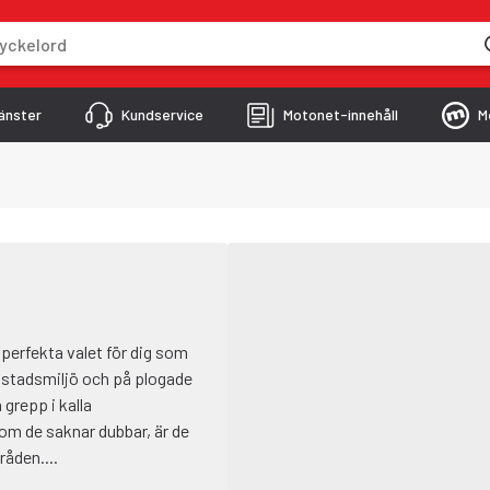
skriver
änster
Kundservice
Motonet-innehåll
M
 perfekta valet för dig som
 i stadsmiljö och på plogade
 grepp i kalla
om de saknar dubbar, är de
åden....