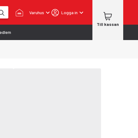
Varuhus
Logga in
Till kassan
edlem