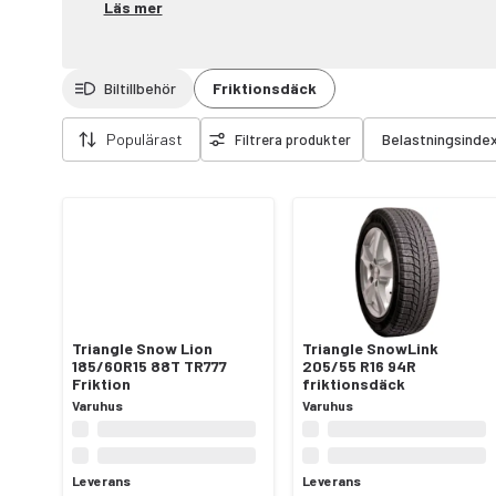
Läs mer
Biltillbehör
Friktionsdäck
Ta bort filter
Populärast
Belastningsinde
Filtrera produkter
Triangle Snow Lion
Triangle SnowLink
185/60R15 88T TR777
205/55 R16 94R
Friktion
friktionsdäck
Varuhus
Varuhus
Leverans
Leverans