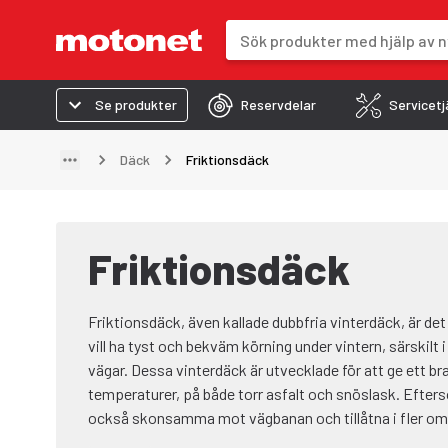
Sökfält
Sökresultaten uppdateras när du 
Se produkter
Reservdelar
Servicetj
Däck
Friktionsdäck
Friktionsdäck
Friktionsdäck, även kallade dubbfria vinterdäck, är det
vill ha tyst och bekväm körning under vintern, särskilt
vägar. Dessa vinterdäck är utvecklade för att ge ett bra
temperaturer, på både torr asfalt och snöslask. Efters
också skonsamma mot vägbanan och tillåtna i fler omr