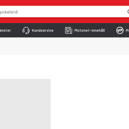
skriver
änster
Kundservice
Motonet-innehåll
M