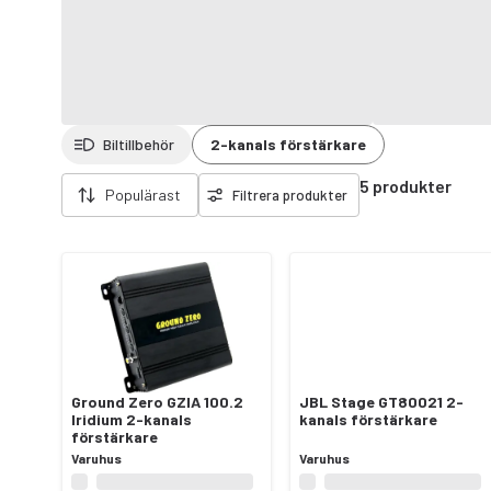
Biltillbehör
2-kanals förstärkare
Ta bort filter
5 produkter
Populärast
Filtrera produkter
Ground Zero GZIA 100.2
JBL Stage GT80021 2-
Iridium 2-kanals
kanals förstärkare
förstärkare
Varuhus
Varuhus