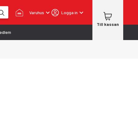
Varuhus
Logga in
Till kassan
edlem