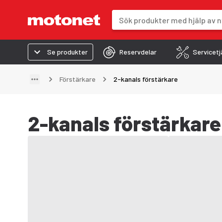
Sökfält
Sökresultaten uppdateras när du 
Se produkter
Reservdelar
Servicetj
Förstärkare
2-kanals förstärkare
2-kanals förstärkare