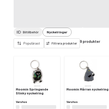
Biltillbehör
Nyckelringar
Ta bort filter
9 produkter
Populärast
Filtrera produkter
Moomin Springande
Moomin Mårran nyckelring
Stinky nyckelring
Varuhus
Varuhus