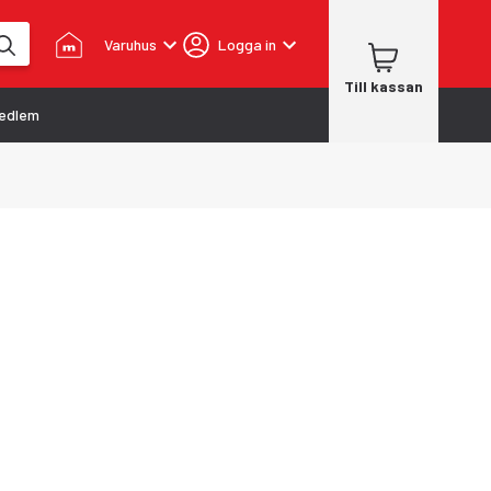
Varuhus
Logga in
Till kassan
edlem