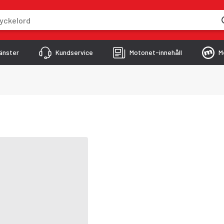
skriver
änster
Kundservice
Motonet-innehåll
M