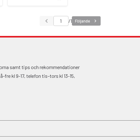
/
1
Följande
ågorna samt tips och rekommendationer
fre kl 9-17, telefon tis–tors kl 13-15,