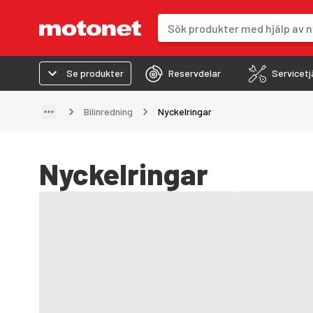
Sökfält
Sökresultaten uppdateras när du 
Se produkter
Reservdelar
Servicetj
Bilinredning
Nyckelringar
Nyckelringar