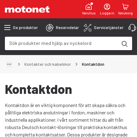
Varuhus
Logga in
Varukorg
Se produkter
Reservdelar
Servicetjänster
Sökfält
Sökresultaten uppdateras när du skriver
Kontakter och kabelskor
Kontaktdon
Kontaktdon
Kontaktdon är en viktig komponent för att skapa säkra och
pålitliga elektriska anslutningar i fordon, maskiner och
industriella applikationer. I vårt sortiment hittar du allt från
robusta Deutsch kontakt-lösningar till praktiska kontakthus
och kompletta kontaktsatser. Dessa produkter är designade