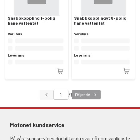
Snabbkoppling 1-polig
Snabbkopplingvt 6-polig
hane vattentät
hane vattentät
Varuhus
Varuhus
Leverans
Leverans
/
1
Följande
Motonet kundservice
På våra kundservicesidor hittar du svar på dom vanligaste