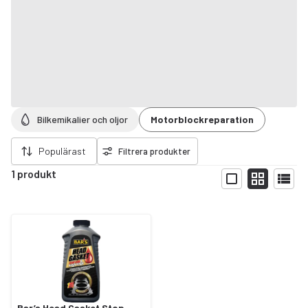
Bilkemikalier och oljor
Motorblockreparation
ort filter
Populärast
Filtrera produkter
1 produkt
Visa
Bar’s Head Gasket Stop