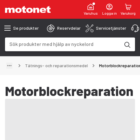
Varuhus
Logga in
Varukorg
Se produkter
Reservdelar
Servicetjänster
Sökfält
Sökresultaten uppdateras när du skriver
Tätnings- och reparationsmedel
Motorblockreparatio
Motorblockreparation