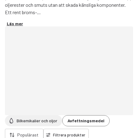
oljerester och smuts utan att skada känsliga komponenter.
Ett rent broms-...
Läs mer
Bilkemikalier och oljor
Avfettningsmedel
ort filter
Populärast
Filtrera produkter