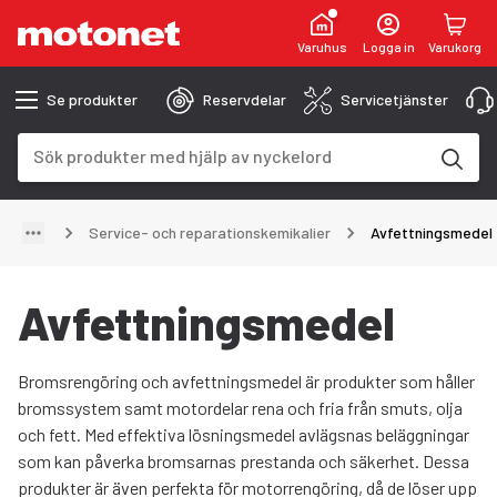
Varuhus
Logga in
Varukorg
Se produkter
Reservdelar
Servicetjänster
Sökfält
Sökresultaten uppdateras när du skriver
Service- och reparationskemikalier
Avfettningsmedel
Avfettningsmedel
Bromsrengöring och avfettningsmedel är produkter som håller
bromssystem samt motordelar rena och fria från smuts, olja
och fett. Med effektiva lösningsmedel avlägsnas beläggningar
som kan påverka bromsarnas prestanda och säkerhet. Dessa
produkter är även perfekta för motorrengöring, då de löser upp