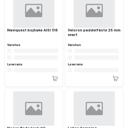
Naviquest bojhake AISI 316
Velcron paddelfäste 25 mm
svart
Varuhus
Varuhus
Leverans
Leverans
Nuova Rade krok till
Lahna Camping