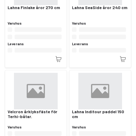
Lahna Finlake åror 270 cm
Lahna SeaSide åror 240 cm
Varuhus
Varuhus
Leverans
Leverans
Velcron årklyksfäste för
Lahna Inditour paddel 150
Terhi-båtar.
cm
Varuhus
Varuhus