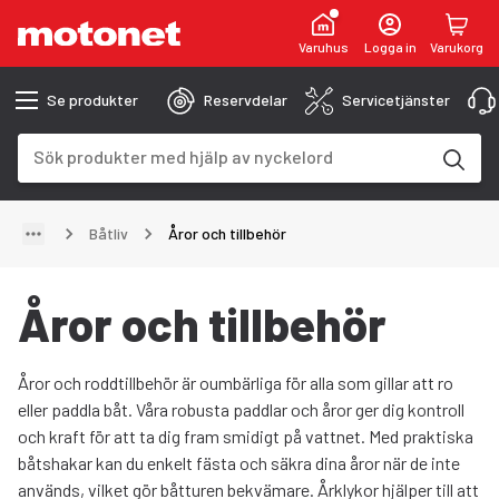
Varuhus
Logga in
Varukorg
Se produkter
Reservdelar
Servicetjänster
Sökfält
Sökresultaten uppdateras när du skriver
Båtliv
Åror och tillbehör
Åror och tillbehör
Åror och roddtillbehör är oumbärliga för alla som gillar att ro
eller paddla båt. Våra robusta paddlar och åror ger dig kontroll
och kraft för att ta dig fram smidigt på vattnet. Med praktiska
båtshakar kan du enkelt fästa och säkra dina åror när de inte
används, vilket gör båtturen bekvämare. Årklykor hjälper till att