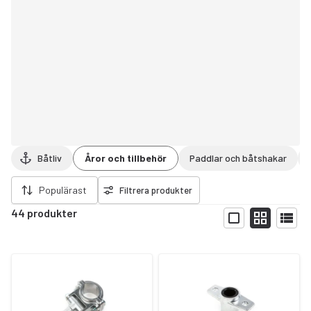
Båtliv
Åror och tillbehör
Paddlar och båtshakar
ort filter
Populärast
Filtrera produkter
44 produkter
Visa