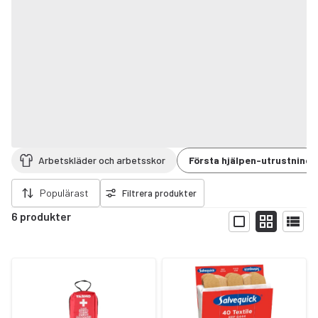
Arbetskläder och arbetsskor
Första hjälpen-utrustning
ort filter
Populärast
Filtrera produkter
6 produkter
Visa