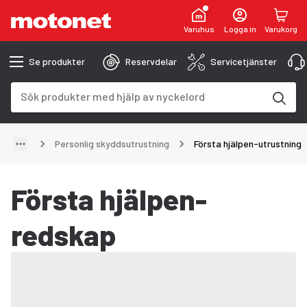
Varuhus
Logga in
Varukorg
Se produkter
Reservdelar
Servicetjänster
Sökfält
Sökresultaten uppdateras när du skriver
Personlig skyddsutrustning
Första hjälpen-utrustning
Första hjälpen-
redskap