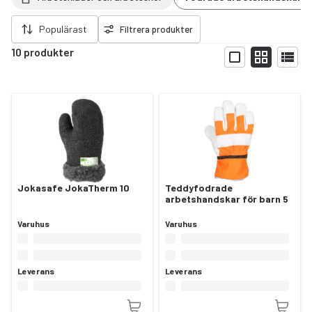
ort filter
Populärast
Filtrera produkter
10 produkter
Visa
Jokasafe JokaTherm 10
Teddyfodrade
arbetshandskar för barn 5
Varuhus
Varuhus
Leverans
Leverans