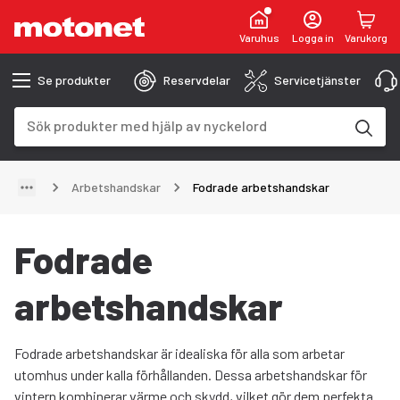
Varuhus
Logga in
Varukorg
Se produkter
Reservdelar
Servicetjänster
Sökfält
Sökresultaten uppdateras när du skriver
Arbetshandskar
Fodrade arbetshandskar
Fodrade
arbetshandskar
Fodrade arbetshandskar är idealiska för alla som arbetar
utomhus under kalla förhållanden. Dessa arbetshandskar för
vintern kombinerar värme och skydd, vilket gör dem perfekta