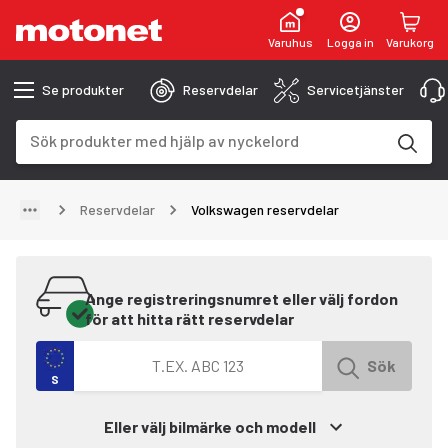
Varuhus
Logga in
Varukorg
Se produkter
Reservdelar
Servicetjänster
Sökfält
Sökresultaten uppdateras när du skriver
Reservdelar
Volkswagen reservdelar
Ange registreringsnumret eller välj fordon
för att hitta rätt reservdelar
Sök efter fordon med registreringsnummer
Sök
S
Eller välj bilmärke och modell