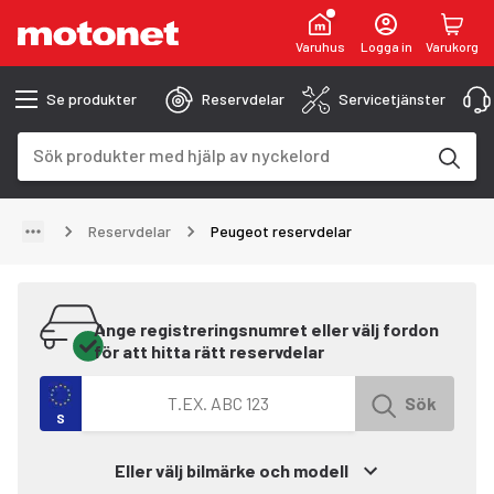
Varuhus
Logga in
Varukorg
Se produkter
Reservdelar
Servicetjänster
Sökfält
Sökresultaten uppdateras när du skriver
Reservdelar
Peugeot reservdelar
Ange registreringsnumret eller välj fordon
för att hitta rätt reservdelar
Sök efter fordon med registreringsnummer
Sök
S
Eller välj bilmärke och modell