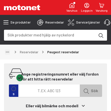
Varuhus
Logga in
Varukorg
Se produkter
Reservdelar
Servicetjänster
Sökfält
Sökresultaten uppdateras när du skriver
Reservdelar
Peugeot reservdelar
Ange registreringsnumret eller välj fordon
för att hitta rätt reservdelar
Sök efter fordon med registreringsnummer
Sök
S
Eller välj bilmärke och modell