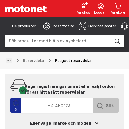
Varuhus
Logga in
Varukorg
Se produkter
Reservdelar
Servicetjänster
Sökfält
Sökresultaten uppdateras när du skriver
Reservdelar
Peugeot reservdelar
Ange registreringsnumret eller välj fordon
för att hitta rätt reservdelar
Sök efter fordon med registreringsnummer
Sök
S
Eller välj bilmärke och modell