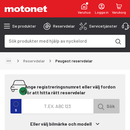
Varuhus
Logga in
Varukorg
Se produkter
Reservdelar
Servicetjänster
Sökfält
Sökresultaten uppdateras när du skriver
Reservdelar
Peugeot reservdelar
Ange registreringsnumret eller välj fordon
för att hitta rätt reservdelar
Sök efter fordon med registreringsnummer
Sök
S
Eller välj bilmärke och modell