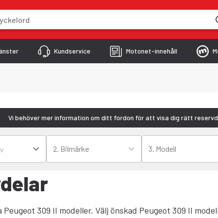
skriver
änster
Kundservice
Motonet-innehåll
M
Vi behöver mer information om ditt fordon för att visa dig rätt reservd
2. Bilmärke
3. Modell
vdelar
ka Peugeot 309 II modeller. Välj önskad Peugeot 309 II model