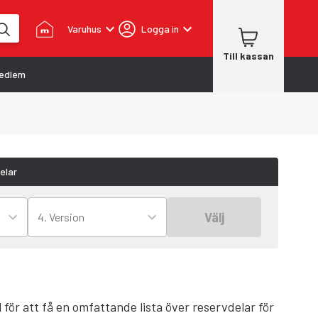
Varuhus
Logga in
Till kassan
edlem
elar
Välj
4. Version
l för att få en omfattande lista över reservdelar för