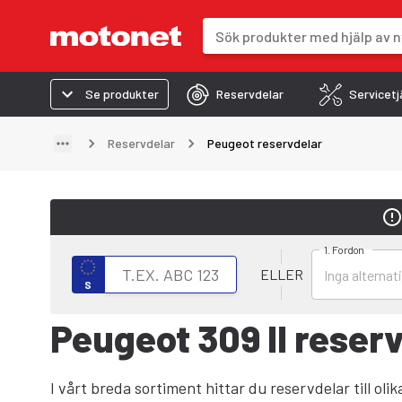
Sökfält
Sökresultaten uppdateras när du 
Se produkter
Reservdelar
Servicetj
Reservdelar
Peugeot reservdelar
1. Fordon
Välj fordon
Sök efter fordon med registreringsnummer
ELLER
S
Peugeot 309 II reser
I vårt breda sortiment hittar du reservdelar till oli