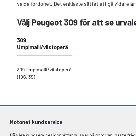
valda fordonet. Det enklaste sättet att gå vidare är
Välj Peugeot 309 för att se urval
309
Umpimalli/viistoperä
309 Umpimalli/viistoperä
(10S, 3S)
Motonet kundservice
På våra kundservicesidor hittar du svar på dom vanligaste fr