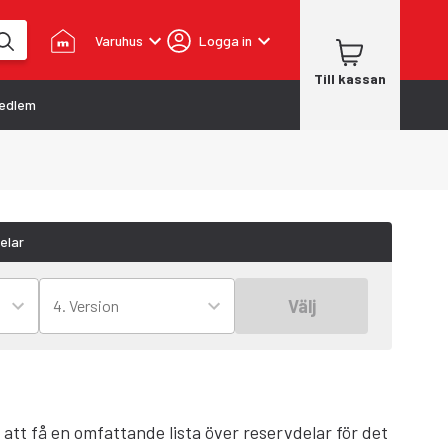
Varuhus
Logga in
Till kassan
edlem
elar
Välj
4. Version
 att få en omfattande lista över reservdelar för det