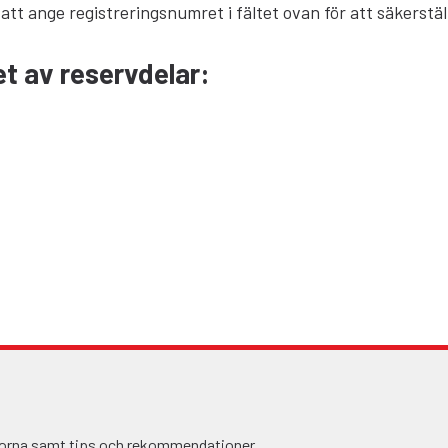
 att ange registreringsnumret i fältet ovan för att säkerstäl
et av reservdelar
:
ågorna samt tips och rekommendationer