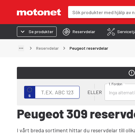
Sökfält
Sökresultaten uppdateras när du 
Se produkter
Reservdelar
Servicetj
Reservdelar
Peugeot reservdelar
1. Fordon
Välj fordon
Sök efter fordon med registreringsnummer
ELLER
S
Peugeot 309 reservd
I vårt breda sortiment hittar du reservdelar till ol