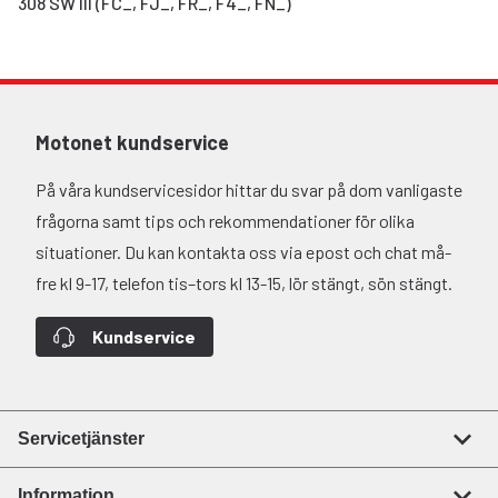
308 SW III (FC_, FJ_, FR_, F4_, FN_)
Motonet kundservice
På våra kundservicesidor hittar du svar på dom vanligaste
frågorna samt tips och rekommendationer för olika
situationer. Du kan kontakta oss via epost och chat må-
fre kl 9-17, telefon tis–tors kl 13-15, lör stängt, sön stängt.
Kundservice
Servicetjänster
Information