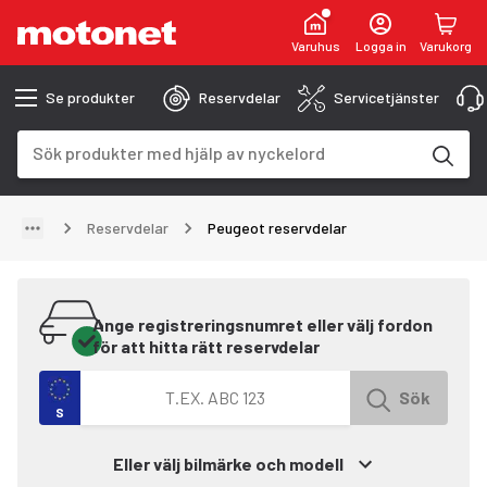
Varuhus
Logga in
Varukorg
Se produkter
Reservdelar
Servicetjänster
Sökfält
Sökresultaten uppdateras när du skriver
Reservdelar
Peugeot reservdelar
Ange registreringsnumret eller välj fordon
för att hitta rätt reservdelar
Sök efter fordon med registreringsnummer
Sök
S
Eller välj bilmärke och modell