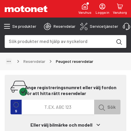
Varuhus
Logga in
Varukorg
Se produkter
Reservdelar
Servicetjänster
Sökfält
Sökresultaten uppdateras när du skriver
Reservdelar
Peugeot reservdelar
Ange registreringsnumret eller välj fordon
för att hitta rätt reservdelar
Sök efter fordon med registreringsnummer
Sök
S
Eller välj bilmärke och modell