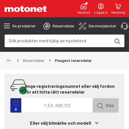
Varuhus
Logga in
Varukorg
Se produkter
Reservdelar
Servicetjänster
Sökfält
Sökresultaten uppdateras när du skriver
Reservdelar
Peugeot reservdelar
Ange registreringsnumret eller välj fordon
för att hitta rätt reservdelar
Sök efter fordon med registreringsnummer
Sök
S
Eller välj bilmärke och modell