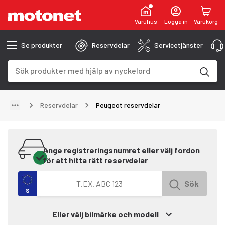
Varuhus
Logga in
Varukorg
Se produkter
Reservdelar
Servicetjänster
Sökfält
Sökresultaten uppdateras när du skriver
Reservdelar
Peugeot reservdelar
Ange registreringsnumret eller välj fordon
för att hitta rätt reservdelar
Sök efter fordon med registreringsnummer
Sök
S
Eller välj bilmärke och modell