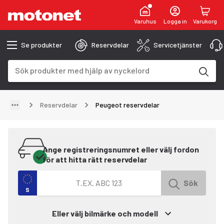
Varuhus
Logga in
Varukorg
Se produkter
Reservdelar
Servicetjänster
Sökfält
Sökresultaten uppdateras när du skriver
Reservdelar
Peugeot reservdelar
Ange registreringsnumret eller välj fordon
för att hitta rätt reservdelar
Sök efter fordon med registreringsnummer
Sök
S
Eller välj bilmärke och modell