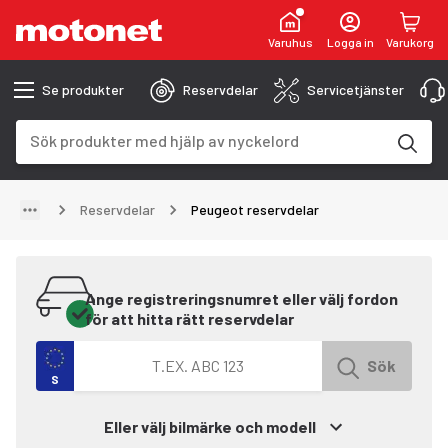
Varuhus
Logga in
Varukorg
Se produkter
Reservdelar
Servicetjänster
Sökfält
Sökresultaten uppdateras när du skriver
Reservdelar
Peugeot reservdelar
Ange registreringsnumret eller välj fordon
för att hitta rätt reservdelar
Sök efter fordon med registreringsnummer
Sök
S
Eller välj bilmärke och modell